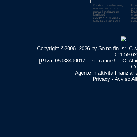
Cambiare arredamento,
La t
ristrutturare la casa,
pian
sposarti o aiutare un
Desi
familiare?
moto
SO.NA.FIN. ti aiuta a
SO.N
realizzare i tuoi sogni...
conc
Copyright ©2006 -2026 by So.na.fin. srl C.
- 011.59.62
[P.Iva: 05938490017 - Iscrizione U.I.C. Albo
Cr
Agente in attività finanzia
Privacy
-
Avviso All